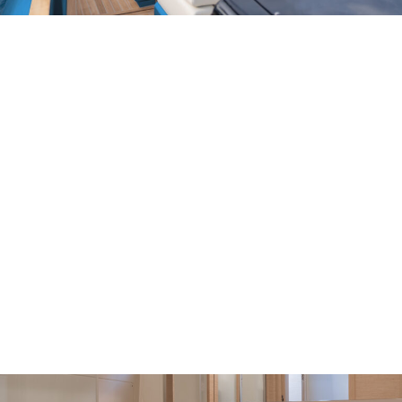
LA CABINA
ARMATORIALE OFFRE
GRANDE SPAZIO, CON
UN LETTO
MATRIMONIALE DI
DIMENSIONI ANALOGHE
A QUELLI DI YACHT
MOLTO PIÙ GRANDI.