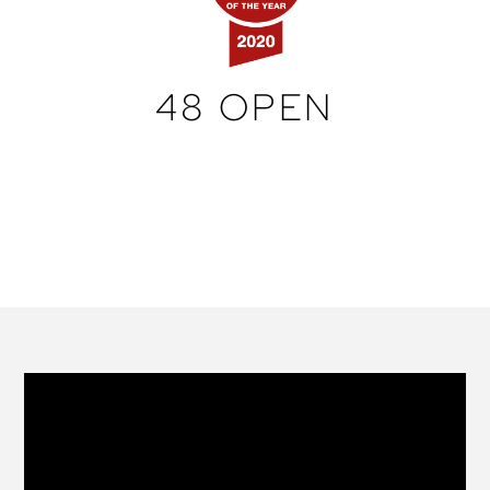
48 OPEN
PRUA STELLATA PER UN PASSAGGIO MORBIDO
SULL’ONDA. GRANDE STABILITÀ IN
NAVIGAZIONE E ALLA FONDA. L’UNICO
WALKAROUND CON GLI STESSI SPAZI INTERNI
DI UNA BARCA CON TUGA.