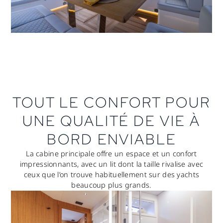
TOUT LE CONFORT POUR
UNE QUALITÉ DE VIE À
BORD ENVIABLE
La cabine principale offre un espace et un confort
impressionnants, avec un lit dont la taille rivalise avec
ceux que l’on trouve habituellement sur des yachts
beaucoup plus grands.
UNE CROISIÈRE LONGUE, CONFORTABLE ET SÛRE, QUELLES QUE SOIENT LES CONDITIONS DE MER. TOUT LE CONFORT POUR UNE QUALITÉ DE VIE À BORD ENVIABLE