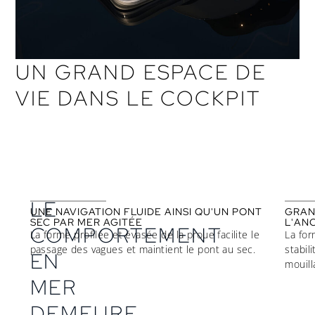
UN GRAND ESPACE DE
VIE DANS LE COCKPIT
LE
UNE NAVIGATION FLUIDE AINSI QU'UN PONT
GRAN
SEC PAR MER AGITÉE
L'AN
COMPORTEMENT
La forme profilée et évasée de la proue facilite le
La for
passage des vagues et maintient le pont au sec.
stabil
EN
mouill
MER
DEMEURE